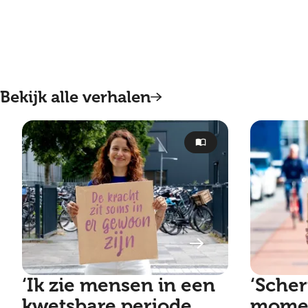
Bekijk alle verhalen
‘Ik zie mensen in een
‘Scher
kwetsbare periode
momen