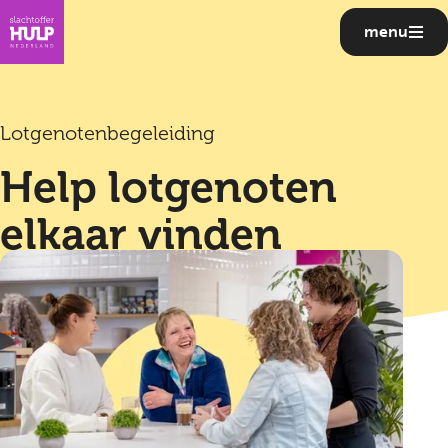
menu
Lotgenotenbegeleiding
Help lotgenoten
elkaar vinden