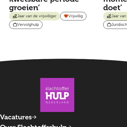
groeien’
doet’
Jaar van de vrijwilliger
Vrijwillig
Jaar van 
Vervolghulp
Juridisc
Vacatures