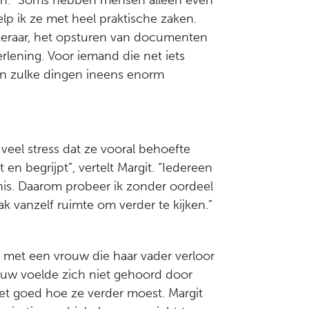
en. “Soms hebben mensen alleen even
lp ik ze met heel praktische zaken.
eraar, het opsturen van documenten
erlening. Voor iemand die net iets
n zulke dingen ineens enorm
 veel stress dat ze vooral behoefte
n begrijpt”, vertelt Margit. “Iedereen
is. Daarom probeer ik zonder oordeel
aak vanzelf ruimte om verder te kijken.”
 met een vrouw die haar vader verloor
ouw voelde zich niet gehoord door
niet goed hoe ze verder moest. Margit