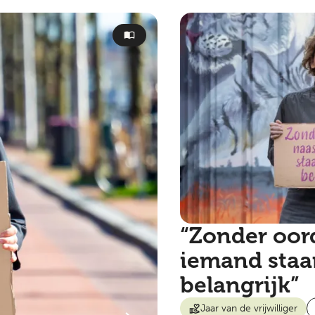
“Zonder oor
iemand staan
belangrijk”
Jaar van de vrijwilliger