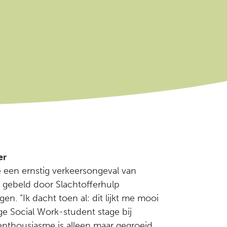
er
e een ernstig verkeersongeval van
e gebeld door Slachtofferhulp
n. “Ik dacht toen al: dit lijkt me mooi
ige Social Work-student stage bij
enthousiasme is alleen maar gegroeid.