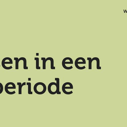
W
sen in een
periode