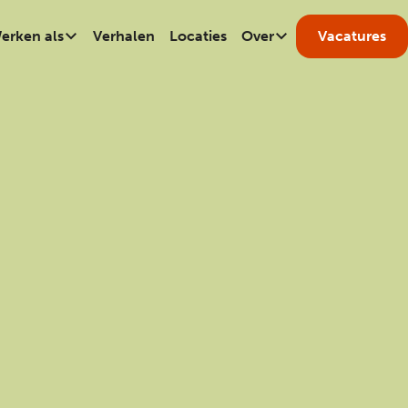
erken als
Verhalen
Locaties
Over
Vacatures