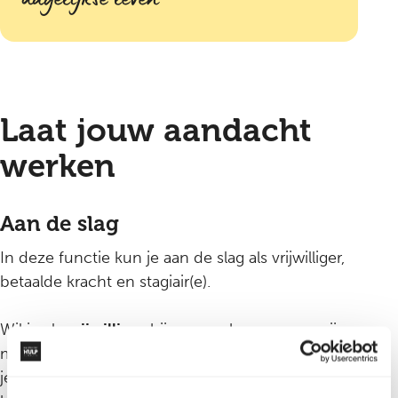
Laat jouw aandacht
werken
Aan de slag
In deze functie kun je aan de slag als vrijwilliger,
betaalde kracht en stagiair(e).
Wil je als
vrijwilliger
bij ons werken, vragen wij
minimaal vier tot zes uur per week van je tijd. In
je eerste weken volg je een uitgebreid leertraject