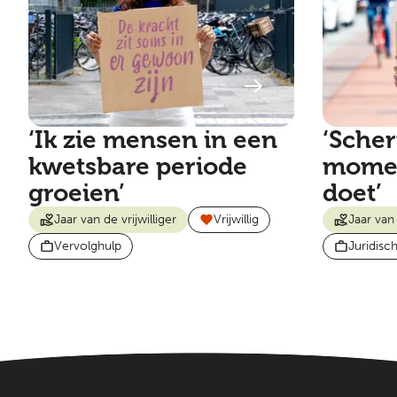
‘Ik zie mensen in een
‘Scher
kwetsbare periode
momen
groeien’
doet’
Jaar van de vrijwilliger
Vrijwillig
Jaar van 
Vervolghulp
Juridisc