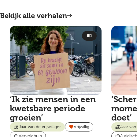
Bekijk alle verhalen
‘Ik zie mensen in een
‘Scher
kwetsbare periode
momen
groeien’
doet’
Jaar van de vrijwilliger
Vrijwillig
Jaar van 
Vervolghulp
Juridisc