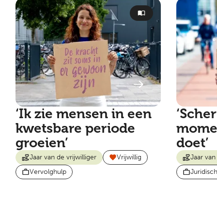
‘Ik zie mensen in een
‘Scher
kwetsbare periode
momen
groeien’
doet’
Jaar van de vrijwilliger
Vrijwillig
Jaar van 
Vervolghulp
Juridisc