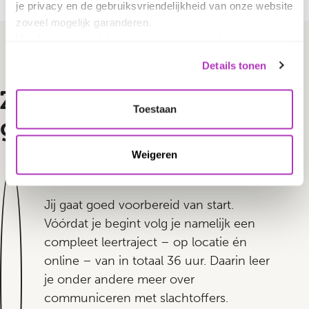
je privacy en de gebruiksvriendelijkheid van onze website
zoveel mogelijk garanderen.
Via de
cookieverklaring
op onze website kun je je
toestemming op elk moment wijzigen of intrekken.
Details tonen
In ons
privacybeleid
vind je meer informatie over wie we
zijn, hoe je contact met ons kunt opnemen en hoe we
Zo ga jij met een goed
persoonlijke gegevens verwerken.
Toestaan
gevoel aan de slag
Weigeren
1. Leertraject
Jij gaat goed voorbereid van start.
Vóórdat je begint volg je namelijk een
compleet leertraject – op locatie én
online – van in totaal 36 uur. Daarin leer
je onder andere meer over
communiceren met slachtoffers.