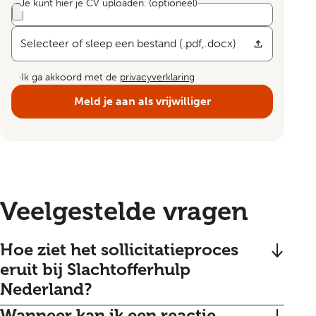
Je kunt hier je CV uploaden.
(optioneel)
Selecteer of sleep een bestand (.pdf,.docx)
Ik ga akkoord met de
privacyverklaring
Meld je aan als vrijwilliger
Veelgestelde vragen
Hoe ziet het sollicitatieproces
eruit bij Slachtofferhulp
Nederland?
Wanneer kan ik een reactie
Allereerst stuur jij je cv naar ons op. Zijn wij net