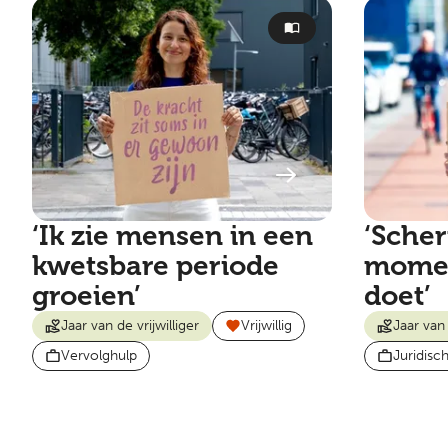
‘Ik zie mensen in een
‘Scher
kwetsbare periode
momen
groeien’
doet’
Jaar van de vrijwilliger
Vrijwillig
Jaar van 
Vervolghulp
Juridisc