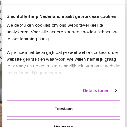
haar werk. “Ik stond een vrouw bij die zwaar
mishandeld was door haar partner. Samen deden
Slachtofferhulp Nederland maakt gebruik van cookies
we een aanvraag voor schadevergoeding en die
We gebruiken cookies om ons websiteverkeer te
kreeg ze ook. Ze belde me in tranen op dat ze
analyseren. Voor alle andere soorten cookies hebben we
me zo dankbaar was en dat ze dit zonder mij
je toestemming nodig.
nooit had gekund. Nou, toen moest ik even
slikken hoor. Ze hervond haar veerkracht, en daar
Wij vinden het belangrijk dat je weet welke cookies onze
doe ik het voor.”
website gebruikt en waarvoor. We willen namelijk graag
je privacy en de gebruiksvriendelijkheid van onze website
zoveel mogelijk garanderen.
Via de
cookieverklaring
op onze website kun je je
toestemming op elk moment wijzigen of intrekken.
Details tonen
In ons
privacybeleid
vind je meer informatie over wie we
zijn, hoe je contact met ons kunt opnemen en hoe we
persoonlijke gegevens verwerken.
Toestaan