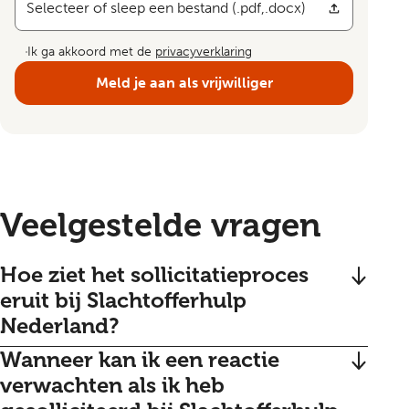
Selecteer of sleep een bestand (.pdf,.docx)
Ik ga akkoord met de
privacyverklaring
Meld je aan als vrijwilliger
Veelgestelde vragen
Hoe ziet het sollicitatieproces
eruit bij Slachtofferhulp
Nederland?
Wanneer kan ik een reactie
Allereerst stuur jij je cv naar ons op. Zijn wij net
zo enthousiast als jij? Dan bellen wij je op voor
verwachten als ik heb
een telefonische kennismaking. Bij een match