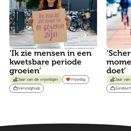
‘Ik zie mensen in een
‘Scher
kwetsbare periode
momen
groeien’
doet’
Jaar van de vrijwilliger
Vrijwillig
Jaar van 
Vervolghulp
Juridisc