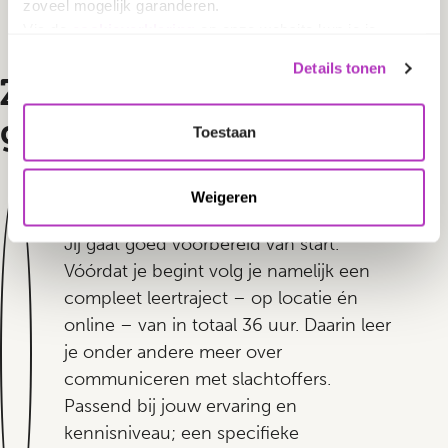
zoveel mogelijk garanderen.
Via de
cookieverklaring
op onze website kun je je
toestemming op elk moment wijzigen of intrekken.
Details tonen
In ons
privacybeleid
vind je meer informatie over wie we
Zo ga jij met een goed
zijn, hoe je contact met ons kunt opnemen en hoe we
gevoel aan de slag
persoonlijke gegevens verwerken.
Toestaan
1. Leertraject
Weigeren
Jij gaat goed voorbereid van start.
Vóórdat je begint volg je namelijk een
compleet leertraject – op locatie én
online – van in totaal 36 uur. Daarin leer
je onder andere meer over
communiceren met slachtoffers.
Passend bij jouw ervaring en
kennisniveau; een specifieke