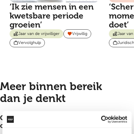
‘Ik zie mensen in een
‘Scher
kwetsbare periode
momen
groeien’
doet’
Jaar van de vrijwilliger
Vrijwillig
Jaar van 
Vervolghulp
Juridisc
Meer binnen bereik
dan je denkt
Goede begeleiding en
ondersteuning