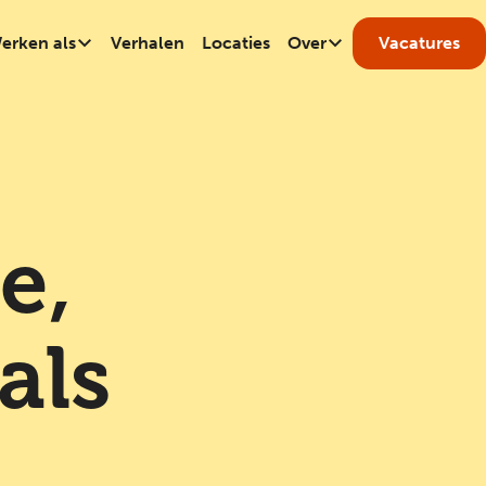
erken als
Verhalen
Locaties
Over
Vacatures
e,
als