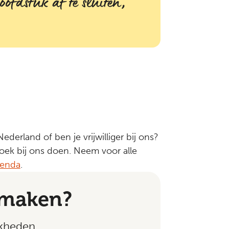
ofdstuk af te sluiten,
ederland of ben je vrijwilliger bij ons?
oek bij ons doen. Neem voor alle
renda
.
 maken?
jkheden