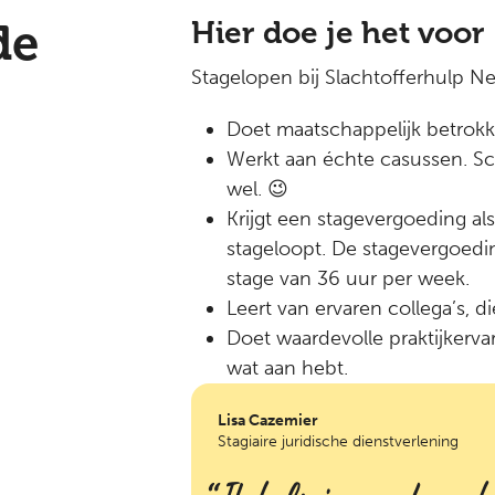
de
Hier doe je het voor
Stagelopen bij Slachtofferhulp Ne
Doet maatschappelijk betrokk
Werkt aan échte casussen. Sc
wel. 😉
Krijgt een stagevergoeding al
stageloopt. De stagevergoedin
stage van 36 uur per week.
Leert van ervaren collega’s, die
Doet waardevolle praktijkervar
wat aan hebt.
Lisa Cazemier
Stagiaire juridische dienstverlening