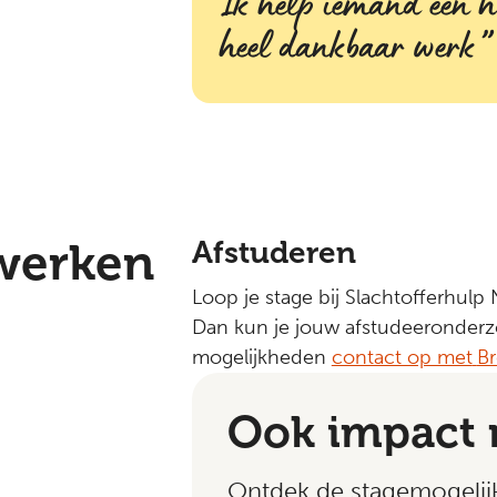
Ik help iemand een ho
heel dankbaar werk
werken
Afstuderen
Loop je stage bij Slachtofferhulp N
Dan kun je jouw afstudeeronderz
mogelijkheden
contact op met
B
Ook impact
Ontdek de stagemogeli