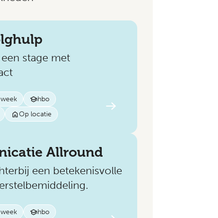
olghulp
 een stage met
act
r week
hbo
Op locatie
icatie Allround
hterbij een betekenisvolle
Herstelbemiddeling.
r week
hbo