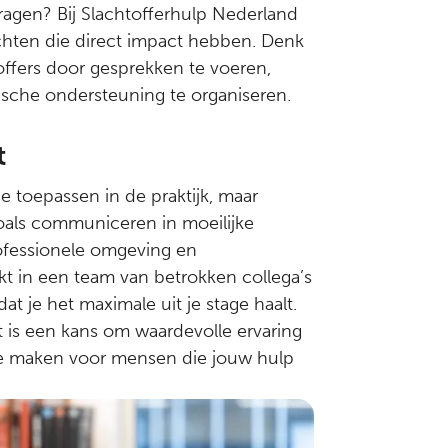
dragen? Bij Slachtofferhulp Nederland
chten die direct impact hebben. Denk
ffers door gesprekken te voeren,
dische ondersteuning te organiseren.
t
rie toepassen in de praktijk, maar
oals communiceren in moeilijke
ofessionele omgeving en
kt in een team van betrokken collega’s
t je het maximale uit je stage haalt.
t is een kans om waardevolle ervaring
 te maken voor mensen die jouw hulp