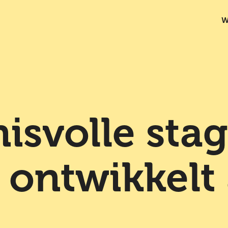
W
isvolle stag
 ontwikkelt 