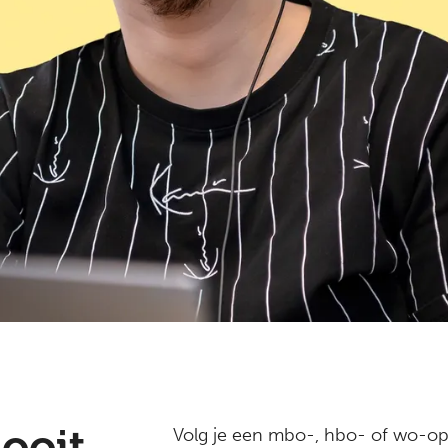
ooit
Volg je een mbo-, hbo- of wo-opl