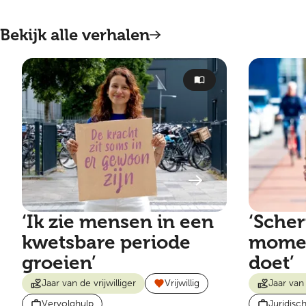
Bekijk alle verhalen
‘Ik zie mensen in een
‘Scher
kwetsbare periode
momen
groeien’
doet’
Jaar van de vrijwilliger
Vrijwillig
Jaar van 
Vervolghulp
Juridisc