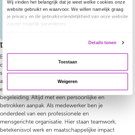
Wij vinden het belangrijk dat je weet welke cookies onze
Ons werk is veelzijdig, inspirerend
website gebruikt en waarvoor. We willen namelijk graag
en ook nog eens goed voor de
je privacy en de gebruiksvriendelijkheid van onze website
zoveel mogelijk garanderen.
maatschappij
Via de
cookieverklaring
op onze website kun je je
toestemming op elk moment wijzigen of intrekken.
Details tonen
Dit zijn wij
In ons
privacybeleid
vind je meer informatie over wie we
zijn, hoe je contact met ons kunt opnemen en hoe we
Bij Slachtofferhulp Nederland ondersteunen we
persoonlijke gegevens verwerken.
Toestaan
dagelijks mensen die zijn getroffen door een
strafbaar feit, verkeersongeval, calamiteit of een
andere ingrijpende gebeurtenis. We bieden
Weigeren
emotionele steun, praktische hulp en juridische
begeleiding. Altijd met een persoonlijke en
betrokken aanpak. Als medewerker ben je
onderdeel van een professionele en
mensgerichte organisatie. Hier staan teamwork,
betekenisvol werk en maatschappelijke impact