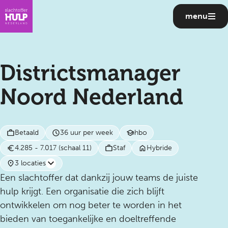
menu
Districtsmanager
Noord Nederland
Betaald
36 uur per week
hbo
4.285 - 7.017 (schaal 11)
Staf
Hybride
3 locaties
Een slachtoffer dat dankzij jouw teams de juiste
hulp krijgt. Een organisatie die zich blijft
ontwikkelen om nog beter te worden in het
bieden van toegankelijke en doeltreffende