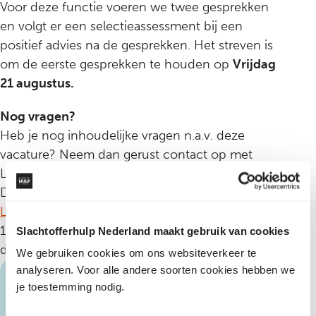
Voor deze functie voeren we twee gesprekken
en volgt er een selectieassessment bij een
positief advies na de gesprekken. Het streven is
om de eerste gesprekken te houden op
Vrijdag
21 augustus.
Nog vragen?
Heb je nog inhoudelijke vragen n.a.v. deze
vacature? Neem dan gerust contact op met
Liesbeth van den Driest (directeur
Dienstverlening) via
L.vandenDriest@slachtofferhulp.nl
of 06-
10308706. Bij voldoende kandidaten zullen we
Slachtofferhulp Nederland maakt gebruik van cookies
de vacature sluiten.
We gebruiken cookies om ons websiteverkeer te
analyseren. Voor alle andere soorten cookies hebben we
je toestemming nodig.
Bo Speich
Marketingadviseur