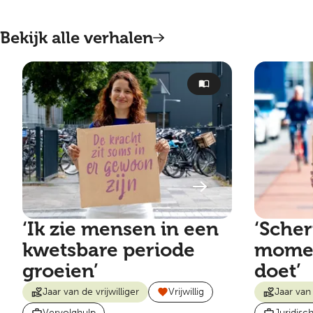
goed ingewerkt door je naaste collega’s.
Daarnaast is er een individueel loopbaanbudget.
Bekijk alle verhalen
Dat kun je inzetten voor professionele
ontwikkeling.
‘Ik zie mensen in een
‘Scher
kwetsbare periode
momen
groeien’
doet’
Jaar van de vrijwilliger
Vrijwillig
Jaar van 
Vervolghulp
Juridisc