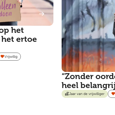
 op het
het ertoe
Vrijwillig
“Zonder oorde
heel belangri
Jaar van de vrijwilliger