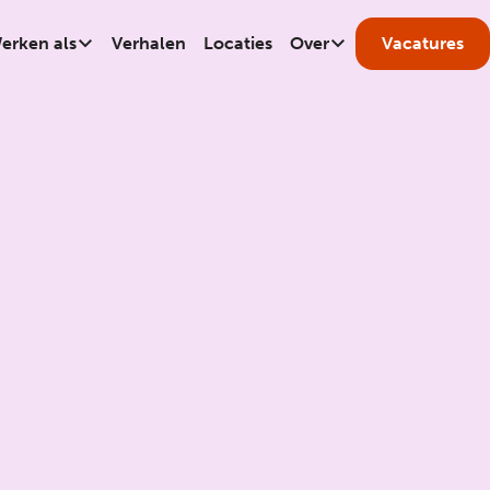
erken als
Verhalen
Locaties
Over
Vacatures