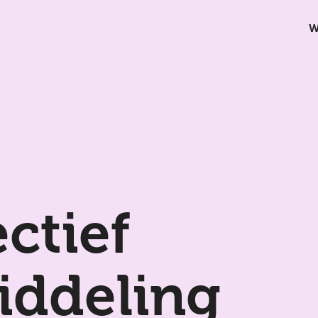
W
ctief
iddeling