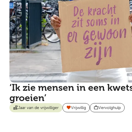
‘Ik zie mensen in een kwet
groeien’
Jaar van de vrijwilliger
Vrijwillig
Vervolghulp